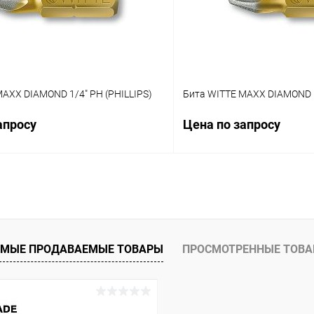
AXX DIAMOND 1/4" PH (PHILLIPS)
Бита WITTE MAXX DIAMOND 1
апросу
Цена по запросу
Запросить цену
Запросит
 клик
Сравнение
Купить в 1 клик
ое
В избранное
МЫЕ ПРОДАВАЕМЫЕ ТОВАРЫ
ПРОСМОТРЕННЫЕ ТОВ
ика
Тип наконечника
PH 2
PH 3
PZ 1
PZ 2
PZ 3