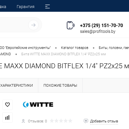
вка
Гарантия
+375 (29) 151-70-70
sales@profitools.by
•
•
ОО "Европейские инструменты"
Каталог товаров
Биты, головки, га
•
IAMOND
Бита WITTE MAXX DIAMOND BITFLEX 1/4" PZ2х25 мм
E MAXX DIAMOND BITFLEX 1/4" PZ2х25 
ХАРАКТЕРИСТИКИ
ПОХОЖИЕ ТОВАРЫ
Отзывов: 0
Добавить отзыв