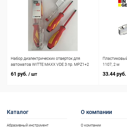
Длина биты, мм
Длина биты, 
25
25
Набор диэлектрических отверток для
Пластиковый
автоматов WITTE MAXX VDE 3 пр. MPZ1+2
1107, 2 м
61 руб.
33.44 руб
/ шт
Каталог
О компании
Абразивный инструмент
О компании