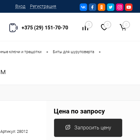
Вход
Регистрация
0
0
0
+375 (29) 151-70-70
•
•
ечные ключи и трещотки
Биты для шуруповерта
мм
Цена по запросу
Запросить цену
Артикул:
28012