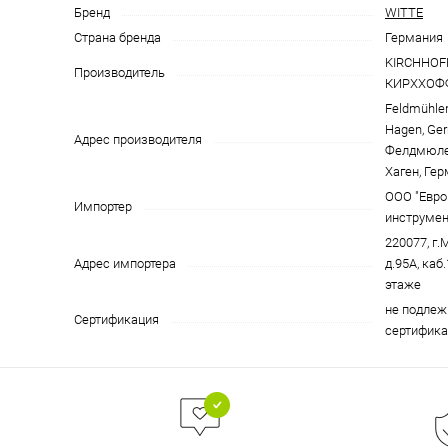
Бренд
WITTE
Страна бренда
Германия
KIRCHHOFF
Производитель
КИРХХОФФ
Feldmühle
Hagen, Ge
Адрес производителя
Фелдмюлен
Хаген, Ге
ООО "Евро
Импортер
инструмен
220077, г.
Адрес импортера
д.95А, каб.
этаже
не подлеж
Сертификация
сертифика