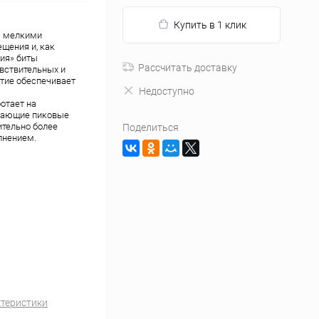
Купить в 1 клик
ы мелкими
щения и, как
ия» биты
Рассчитать доставку
увствительных и
тие обеспечивает
Недоступно
отает на
стающие пиковые
ительно более
Поделиться
лнением.
ктеристики