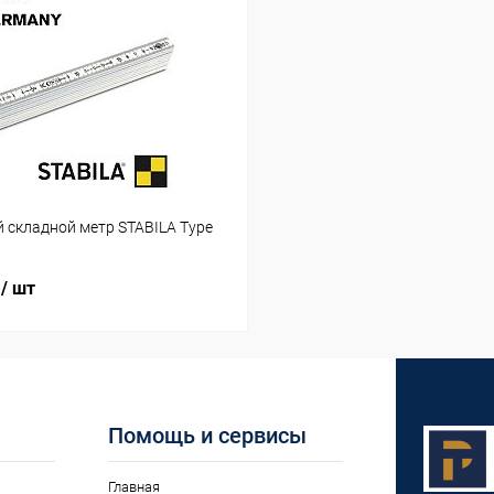
мм
Длина биты, мм
25
 складной метр STABILA Type
.
/ шт
Помощь и сервисы
Главная