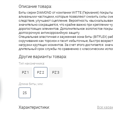
Описание товара:
Биты серии DIAMOND от компании WITTE (Германия) покрыт
алмазными частицами, которые позволяют снизить силы сме
следствие, улучшают сцепление. Вероятность «выскальзыван
значительно сокращается, что крайне важно при креплении ч
дорогостоящих элементов. Дополнительное золотистое покры
долгосрочную антикоррозийную защиту.
Cпециальная эластичная и зауженная зона биты (BITFLEX) раб
скручивания как торсион и гасит избыточные, быстро возра
нагрузки крутящих моментов. За счет этого достигается знач
длительный срок службы по сравнению с классическим испо
Другие варианты товара:
Тип наконечника:
PZ 1
PZ 2
PZ 3
Длина биты, мм:
25
Характеристики:
Все хара