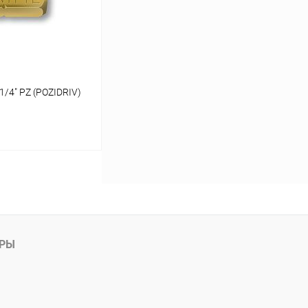
/4" PZ (POZIDRIV)
ь цену
Сравнение
АРЫ