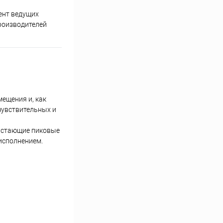
ент ведущих
роизводителей
ещения и, как
чувствительных и
растающие пиковые
 исполнением.