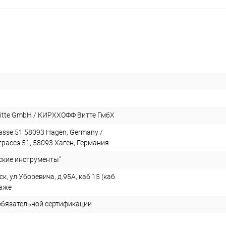
tte GmbH / КИРХХОФФ Витте ГмбХ
asse 51 58093 Hagen, Germany /
ассэ 51, 58093 Хаген, Германия
ские инструменты"
к, ул.Уборевича, д.95А, каб.15 (каб.
таже
обязательной сертификации