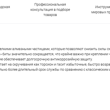
Профессиональная
одская
Инструм
консультация в подборе
мировых п
товаров
елкими алмазными частицами, которые позволяют снизить силы см
» биты значительно сокращается, что крайне важно при креплении 
ие обеспечивает долгосрочную антикоррозийную защиту.
отает на скручивания как торсион и гасит избыточные, быстро воз
тельно более длительный срок службы по сравнению с классическим