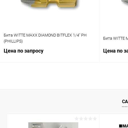
Бита WITTE MAXX DIAMOND BITFLEX 1/4" PH
Бита WITTE M
(PHILLIPS)
Цена по запросу
Цена по з
Запросить цену
Купить в 1 клик
Сравнение
Купить в 1
В избранное
В избранн
СА
Тип наконечника
Тип наконечн
PH 1
PH 2
PH 3
PH 1