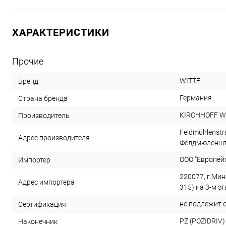
ХАРАКТЕРИСТИКИ
Прочие
WITTE
Бренд
Германия
Страна бренда
KIRCHHOFF Wi
Производитель
Feldmühlenstr
Адрес производителя
Фелдмюленштр
ООО "Европей
Импортер
220077, г.Минс
Адрес импортера
315) на 3-м э
не подлежит 
Сертификация
PZ (POZIDRIV)
Наконечник