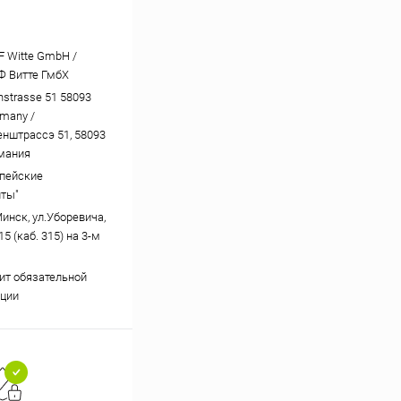
 Witte GmbH /
 Витте ГмбХ
nstrasse 51 58093
rmany /
штрассэ 51, 58093
рмания
пейские
ты"
Минск, ул.Уборевича,
15 (каб. 315) на 3-м
ит обязательной
ции