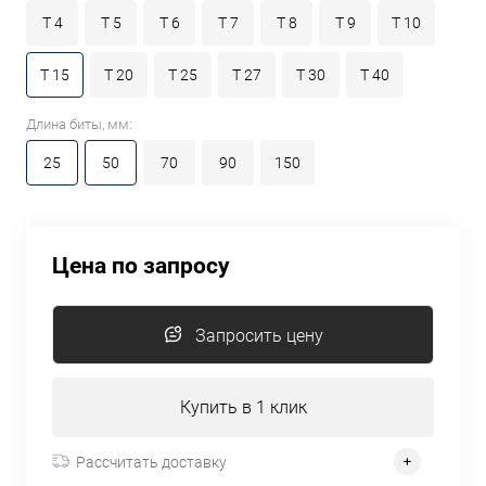
T 4
T 5
T 6
T 7
T 8
T 9
T 10
T 15
T 20
T 25
T 27
T 30
T 40
Длина биты, мм:
25
50
70
90
150
Цена по запросу
Запросить цену
Купить в 1 клик
Рассчитать доставку