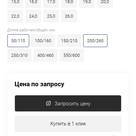
15,0
16,0
17,0
18,0
19,0
20,0
22,0
24,0
25,0
26,0
Длина рабочая/общая, мм:
50/110
100/160
150/210
200/260
250/310
400/460
550/600
Цена по запросу
Запросить цену
Купить в 1 клик