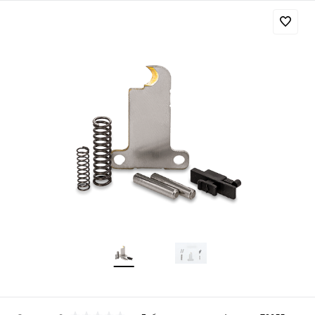
для оценки поведения пользователей на сайт
Эти файлы cookie помогают понять, как
используется сайт, чтобы увеличить его
производительность и сделать функционал
сайта максимально удобным для
пользователей.
Рекламные файлы cookie используются для
целей маркетинга и улучшения качества
рекламы. Эти файлы cookie помогают
обеспечить максимально высокую точность 
ценность содержания маркетинговых и
рекламных материалов для пользователей
сайта.