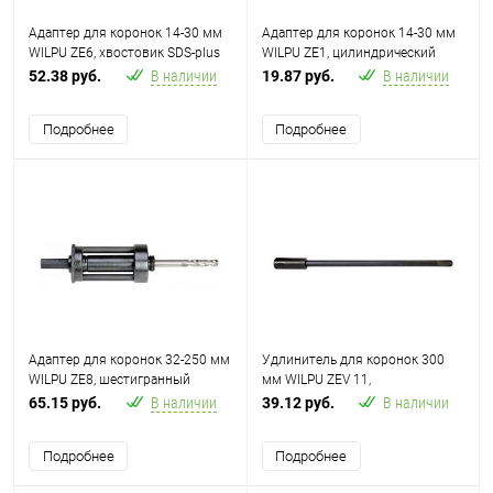
Адаптер для коронок 14-30 мм
Адаптер для коронок 14-30 мм
WILPU ZE6, хвостовик SDS-plus
WILPU ZE1, цилиндрический
хвостовик 6 мм
52.38 руб.
В наличии
19.87 руб.
В наличии
Подробнее
Подробнее
Адаптер для коронок 32-250 мм
Удлинитель для коронок 300
WILPU ZE8, шестигранный
мм WILPU ZEV 11,
хвостовик 11 мм
шестигранный хвостовик 11 мм
65.15 руб.
В наличии
39.12 руб.
В наличии
Подробнее
Подробнее