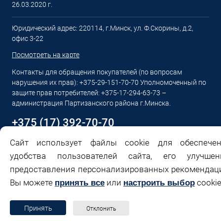
26.03.2020 г.
Юридический адрес: 220114, г.Минск, ул. Ф.Скорины, д.2,
офис 3-22
Посмотреть на карте
Контакты для обращения покупателей (по вопросам
нарушения их прав): +375-29-151-70-70 Уполномоченный по
защите прав потребителей: +375-17-294-63-73 –
администрация Партизанского района г.Минска.
+375 (17) 392-70-70
Сайт использует файлы cookie для обеспечен
Email:
sales@profitools.by
удобства пользователей сайта, его улучшени
Пн-Пт: с 9:00 до 18:00 Сб,Вс: Выходной
предоставления персонализированных рекомендац
Вы можете
или
cookie
принять все
настроить выбор
Принять
Отклонить