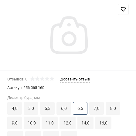
Отзывов: 0
Добавить отзыв
Артикул:
256 065 160
Диаметр бура, мм:
4,0
5,0
5,5
6,0
6,5
7,0
8,0
9,0
10,0
11,0
12,0
14,0
16,0