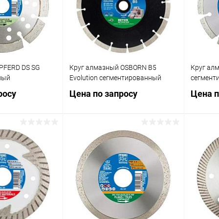
PFERD DS SG
Круг алмазный OSBORN B5
Круг ал
ный
Evolution сегментированный
сегмент
росу
Цена по запросу
Цена п
осить цену
Запросить цену
ик
Сравнение
Купить в 1 клик
Сравнение
Купит
В избранное
В изб
иска), мм
Диаметр круга (диска), мм
Диаметр 
178
230
300
125
115