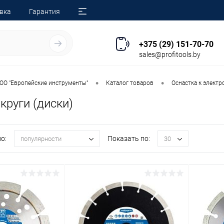
вка
Гарантия
+375 (29) 151-70-70
sales@profitools.by
•
•
ОО "Европейские инструменты"
Каталог товаров
Оснастка к элект
круги (диски)
о:
Показать по:
популярности
30