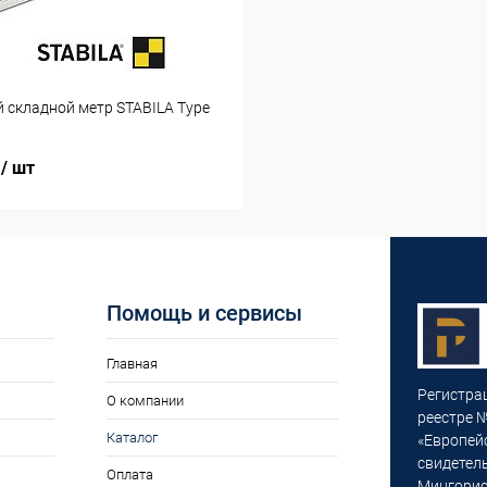
 складной метр STABILA Type
.
/ шт
Помощь и сервисы
Главная
Регистра
О компании
реестре №
Каталог
«Европей
свидетел
Оплата
Мингорис