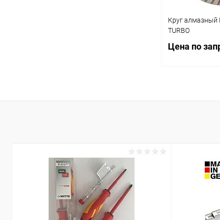
350
400
Круг алмазный
TURBO
Цена по зап
Запр
Купить в 1 кл
В избранное
Диаметр круга (д
115
125