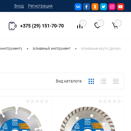
Вход
Регистрация
0
0
0
+375 (29) 151-70-70
•
•
роинструменту
Алмазный инструмент
Алмазные круги (диски)
Вид каталога: