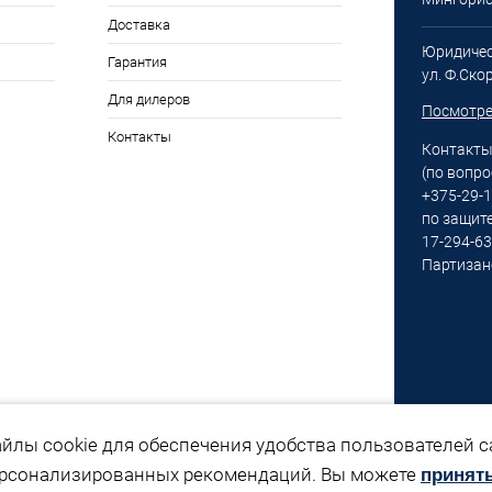
Доставка
Юридическ
Гарантия
ул. Ф.Ско
Для дилеров
Посмотре
Контакты
Контакты
(по вопро
+375-29-
по защите
17-294-6
Партизан
йлы cookie для обеспечения удобства пользователей са
ерсонализированных рекомендаций. Вы можете
принять