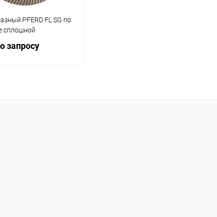
мазный PFERD FL SG по
е сплошной
о запросу
Запросить цену
ь в 1 клик
Сравнение
ранное
круга (диска), мм
125