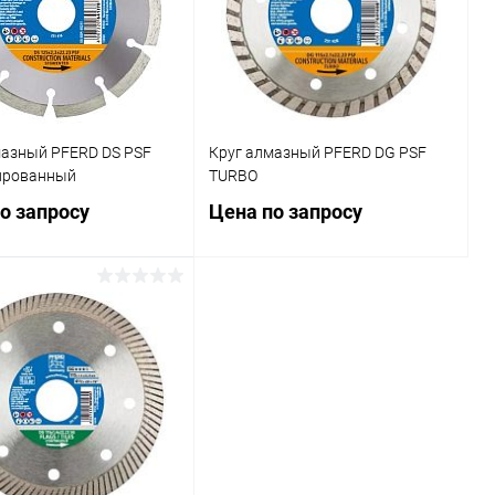
мазный PFERD DS PSF
Круг алмазный PFERD DG PSF
ированный
TURBO
о запросу
Цена по запросу
Запросить цену
Запросить цену
ь в 1 клик
Сравнение
Купить в 1 клик
Сравнение
ранное
В избранное
круга (диска), мм
Диаметр круга (диска), мм
125
178
230
115
125
178
230