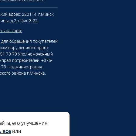
ий адрес: 220114, г.Минск,
рины, д.2, офис 3-22
ть на карте
 для обращения покупателей
сам нарушения их прав):
151-70-70 Уполномоченный
 прав потребителей: +375-
3-73 – администрация
ского района г.Минска.
йта, его улучшения,
или
 все