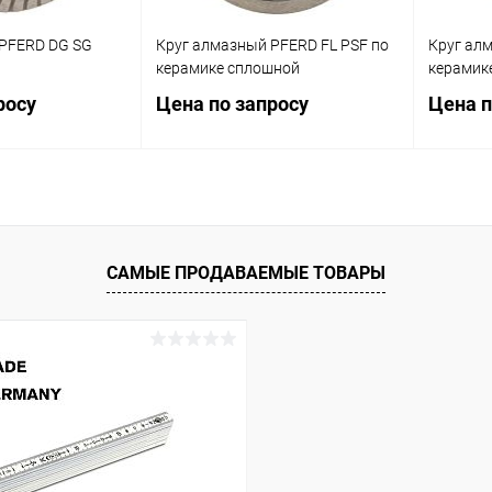
 PFERD DG SG
Круг алмазный PFERD FL PSF по
Круг ал
керамике сплошной
керамик
росу
Цена по запросу
Цена п
осить цену
Запросить цену
ик
Сравнение
Купить в 1 клик
Сравнение
Купит
САМЫЕ ПРОДАВАЕМЫЕ ТОВАРЫ
В избранное
В изб
иска), мм
Диаметр круга (диска), мм
Диаметр 
178
230
115
125
115