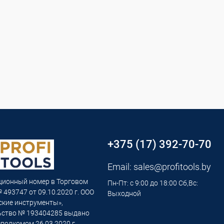
+375 (17) 392-70-70
Email:
sales@profitools.by
ционный номер в Торговом
Пн-Пт: с 9:00 до 18:00 Сб,Вс:
 493747 от 09.10.2020 г. ООО
Выходной
ские инструменты»,
ьство № 193404285 выдано
полкомом 26.03.2020 г.