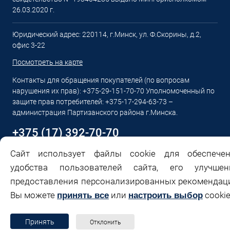
26.03.2020 г.
Юридический адрес: 220114, г.Минск, ул. Ф.Скорины, д.2,
офис 3-22
Посмотреть на карте
Контакты для обращения покупателей (по вопросам
нарушения их прав): +375-29-151-70-70 Уполномоченный по
защите прав потребителей: +375-17-294-63-73 –
администрация Партизанского района г.Минска.
+375 (17) 392-70-70
Сайт использует файлы cookie для обеспечен
Email:
sales@profitools.by
удобства пользователей сайта, его улучшени
Пн-Пт: с 9:00 до 18:00 Сб,Вс: Выходной
предоставления персонализированных рекомендац
Вы можете
или
cookie
принять все
настроить выбор
Принять
Отклонить