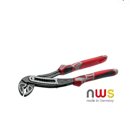
для оценки поведения пользователей на сайт
Эти файлы cookie помогают понять, как
используется сайт, чтобы увеличить его
производительность и сделать функционал
сайта максимально удобным для
пользователей.
Рекламные файлы cookie используются для
целей маркетинга и улучшения качества
рекламы. Эти файлы cookie помогают
обеспечить максимально высокую точность 
ценность содержания маркетинговых и
рекламных материалов для пользователей
сайта.