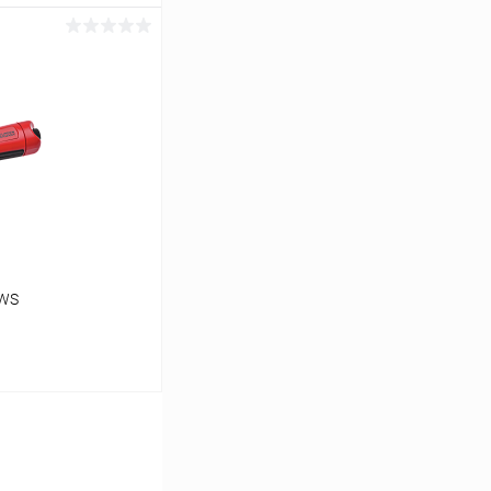
ь цену
Сравнение
NWS
ь цену