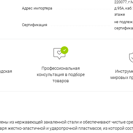
220077, г.
Адрес импортера
д.95А, каб.
этаже
не подлеж
Сертификация
сертифика
Профессиональная
одская
Инструм
консультация в подборе
мировых п
товаров
ены из нержавеющей закаленной стали и обеспечивают чистые сре
аря жестко-эластичной и ударопрочной пластмассе, из которой сос