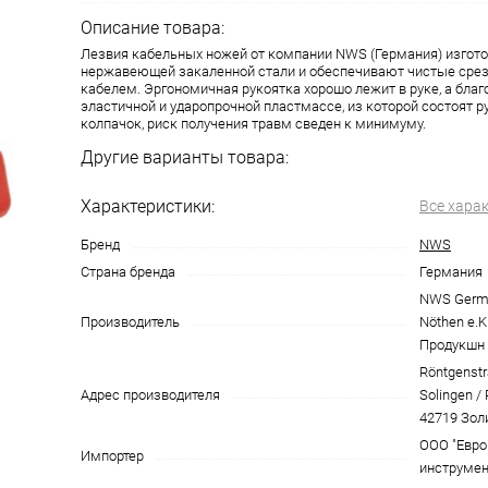
Описание товара:
Лезвия кабельных ножей от компании NWS (Германия) изгот
нержавеющей закаленной стали и обеспечивают чистые срез
кабелем. Эргономичная рукоятка хорошо лежит в руке, а благ
эластичной и ударопрочной пластмассе, из которой состоят 
колпачок, риск получения травм сведен к минимуму.
Другие варианты товара:
Характеристики:
Все хара
Бренд
NWS
Страна бренда
Германия
NWS Germa
Производитель
Nöthen e.K
Продукшн В
Röntgenstr
Адрес производителя
Solingen /
42719 Зол
ООО "Евро
Импортер
инструмен