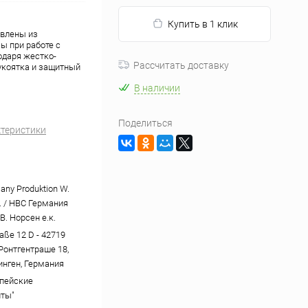
Купить в 1 клик
овлены из
ы при работе с
одаря жестко-
Рассчитать доставку
рукоятка и защитный
В наличии
Поделиться
ктеристики
ny Produktion W.
. / НВС Германия
. Норсен е.к.
aße 12 D - 42719
 Ронтгентраше 18,
инген, Германия
пейские
ты"