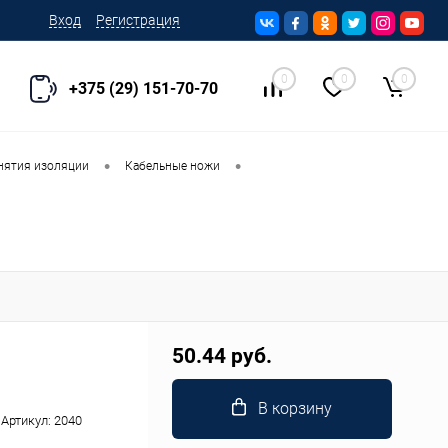
Вход
Регистрация
0
0
0
+375 (29) 151-70-70
•
•
нятия изоляции
Кабельные ножи
50.44 руб.
В корзину
Артикул:
2040