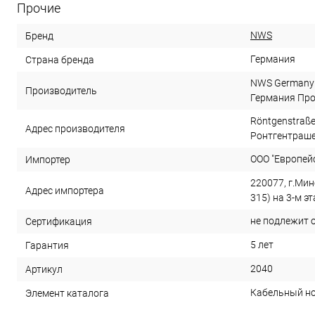
Прочие
NWS
Бренд
Германия
Страна бренда
NWS Germany P
Производитель
Германия Прод
Röntgenstraße 
Адрес производителя
Ронтгентраше
ООО "Европей
Импортер
220077, г.Минс
Адрес импортера
315) на 3-м э
не подлежит 
Сертификация
5 лет
Гарантия
2040
Артикул
Кабельный но
Элемент каталога