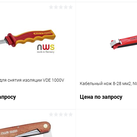
Запросить цену
Запросит
 клик
Сравнение
Купить в 1 клик
ое
В избранное
180
для снятия изоляции VDE 1000V
Кабельный нож 8-28 мм2, 
апросу
Цена по запросу
Запросить цену
Запросит