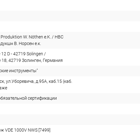
roduktion W. Nöthen e.K. / НВС
укшн В. Норсен е.к.
12 D - 42719 Solingen /
 18, 42719 Золинген, Германия
ские инструменты"
к, ул.Уборевича, д.95А, каб.15 (каб.
таже
обязательной сертификации
ж VDE 1000V NWS [7499]