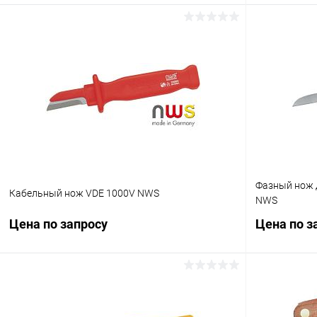
Запросить цену
Купить в 1 клик
Сравнение
Купить в 1
В избранное
В избранн
Длина, мм
170
Фазный нож 
Кабельный нож VDE 1000V NWS
NWS
Цена по запросу
Цена по з
Запросить цену